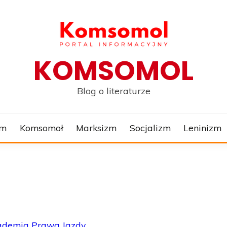
KOMSOMOL
Blog o literaturze
zm
Komsomoł
Marksizm
Socjalizm
Leninizm
ademia Prawa Jazdy