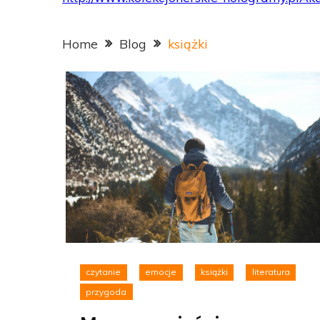
Home
Blog
książki
czytanie
emocje
książki
literatura
przygoda