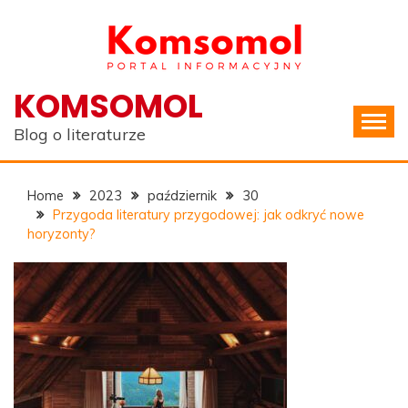
Skip
to
content
KOMSOMOL
Blog o literaturze
Home
2023
październik
30
Przygoda literatury przygodowej: jak odkryć nowe
horyzonty?