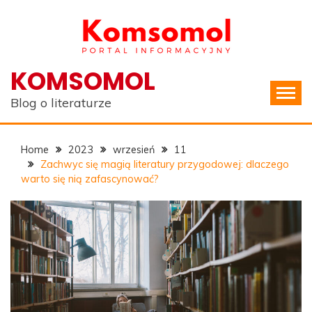
Skip
to
content
KOMSOMOL
Blog o literaturze
Home
2023
wrzesień
11
Zachwyc się magią literatury przygodowej: dlaczego
warto się nią zafascynować?