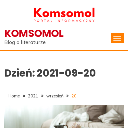
Skip
to
content
KOMSOMOL
Blog o literaturze
Dzień:
2021-09-20
Home
2021
wrzesień
20