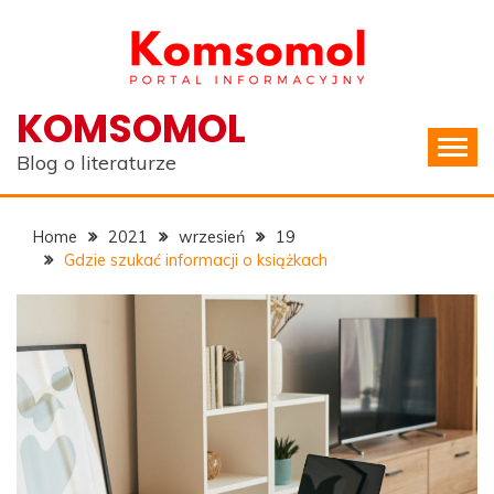
Skip
to
content
KOMSOMOL
Blog o literaturze
Home
2021
wrzesień
19
Gdzie szukać informacji o książkach